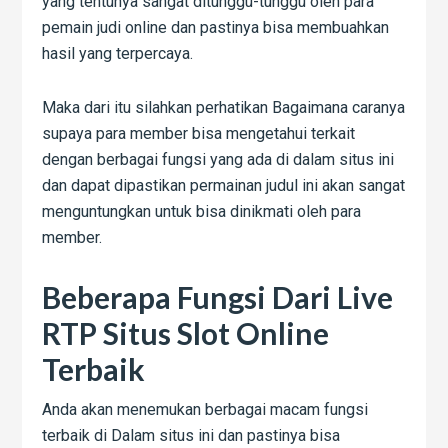
yang tentunya sangat ditunggu-tunggu oleh para
pemain judi online dan pastinya bisa membuahkan
hasil yang terpercaya.
Maka dari itu silahkan perhatikan Bagaimana caranya
supaya para member bisa mengetahui terkait
dengan berbagai fungsi yang ada di dalam situs ini
dan dapat dipastikan permainan judul ini akan sangat
menguntungkan untuk bisa dinikmati oleh para
member.
Beberapa Fungsi Dari Live
RTP Situs Slot Online
Terbaik
Anda akan menemukan berbagai macam fungsi
terbaik di Dalam situs ini dan pastinya bisa