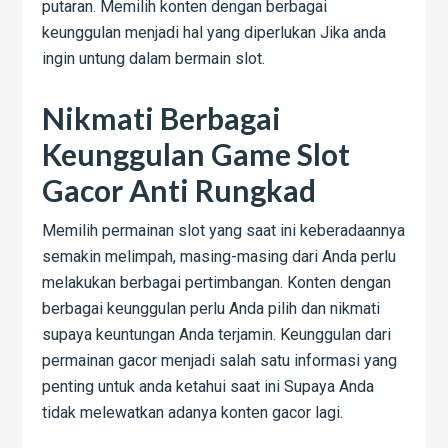
putaran. Memilih konten dengan berbagai
keunggulan menjadi hal yang diperlukan Jika anda
ingin untung dalam bermain slot.
Nikmati Berbagai
Keunggulan Game Slot
Gacor Anti Rungkad
Memilih permainan slot yang saat ini keberadaannya
semakin melimpah, masing-masing dari Anda perlu
melakukan berbagai pertimbangan. Konten dengan
berbagai keunggulan perlu Anda pilih dan nikmati
supaya keuntungan Anda terjamin. Keunggulan dari
permainan gacor menjadi salah satu informasi yang
penting untuk anda ketahui saat ini Supaya Anda
tidak melewatkan adanya konten gacor lagi.