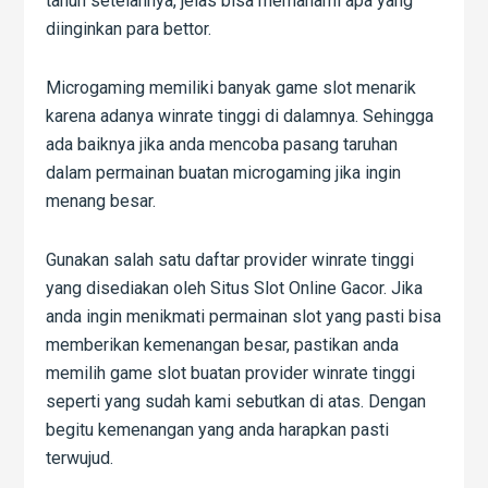
tahun setelahnya, jelas bisa memahami apa yang
diinginkan para bettor.
Microgaming memiliki banyak game slot menarik
karena adanya winrate tinggi di dalamnya. Sehingga
ada baiknya jika anda mencoba pasang taruhan
dalam permainan buatan microgaming jika ingin
menang besar.
Gunakan salah satu daftar provider winrate tinggi
yang disediakan oleh Situs Slot Online Gacor. Jika
anda ingin menikmati permainan slot yang pasti bisa
memberikan kemenangan besar, pastikan anda
memilih game slot buatan provider winrate tinggi
seperti yang sudah kami sebutkan di atas. Dengan
begitu kemenangan yang anda harapkan pasti
terwujud.