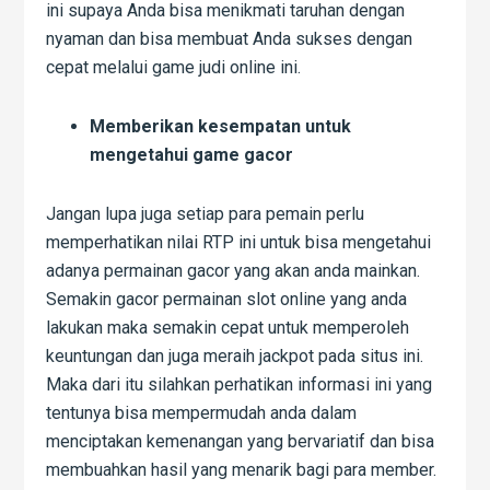
ini supaya Anda bisa menikmati taruhan dengan
nyaman dan bisa membuat Anda sukses dengan
cepat melalui game judi online ini.
Memberikan kesempatan untuk
mengetahui game gacor
Jangan lupa juga setiap para pemain perlu
memperhatikan nilai RTP ini untuk bisa mengetahui
adanya permainan gacor yang akan anda mainkan.
Semakin gacor permainan slot online yang anda
lakukan maka semakin cepat untuk memperoleh
keuntungan dan juga meraih jackpot pada situs ini.
Maka dari itu silahkan perhatikan informasi ini yang
tentunya bisa mempermudah anda dalam
menciptakan kemenangan yang bervariatif dan bisa
membuahkan hasil yang menarik bagi para member.