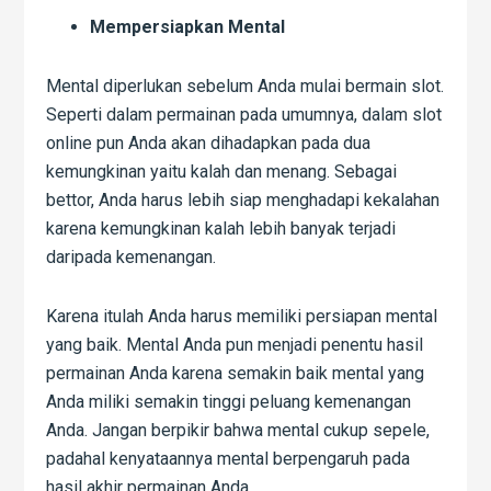
Mempersiapkan Mental
Mental diperlukan sebelum Anda mulai bermain slot.
Seperti dalam permainan pada umumnya, dalam slot
online pun Anda akan dihadapkan pada dua
kemungkinan yaitu kalah dan menang. Sebagai
bettor, Anda harus lebih siap menghadapi kekalahan
karena kemungkinan kalah lebih banyak terjadi
daripada kemenangan.
Karena itulah Anda harus memiliki persiapan mental
yang baik. Mental Anda pun menjadi penentu hasil
permainan Anda karena semakin baik mental yang
Anda miliki semakin tinggi peluang kemenangan
Anda. Jangan berpikir bahwa mental cukup sepele,
padahal kenyataannya mental berpengaruh pada
hasil akhir permainan Anda.