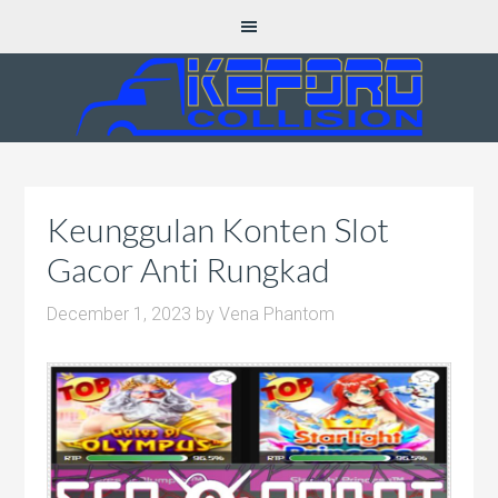
Keunggulan Konten Slot
Gacor Anti Rungkad
December 1, 2023
by
Vena Phantom