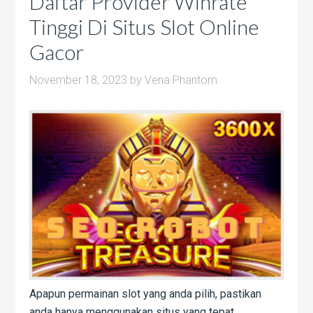
Daftar Provider Winrate
Tinggi Di Situs Slot Online
Gacor
November 18, 2023
by
Vena Phantom
Apapun permainan slot yang anda pilih, pastikan
anda hanya menggunakan situs yang tepat.