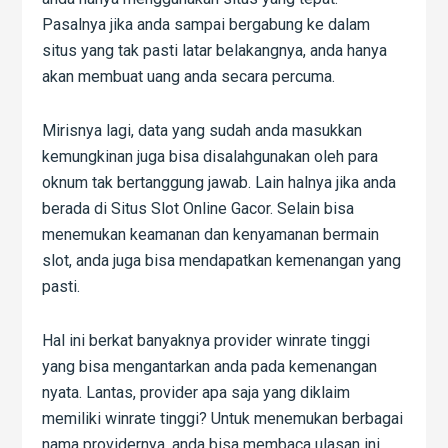
Pasalnya jika anda sampai bergabung ke dalam
situs yang tak pasti latar belakangnya, anda hanya
akan membuat uang anda secara percuma.
Mirisnya lagi, data yang sudah anda masukkan
kemungkinan juga bisa disalahgunakan oleh para
oknum tak bertanggung jawab. Lain halnya jika anda
berada di Situs Slot Online Gacor. Selain bisa
menemukan keamanan dan kenyamanan bermain
slot, anda juga bisa mendapatkan kemenangan yang
pasti.
Hal ini berkat banyaknya provider winrate tinggi
yang bisa mengantarkan anda pada kemenangan
nyata. Lantas, provider apa saja yang diklaim
memiliki winrate tinggi? Untuk menemukan berbagai
nama providernya, anda bisa membaca ulasan ini.