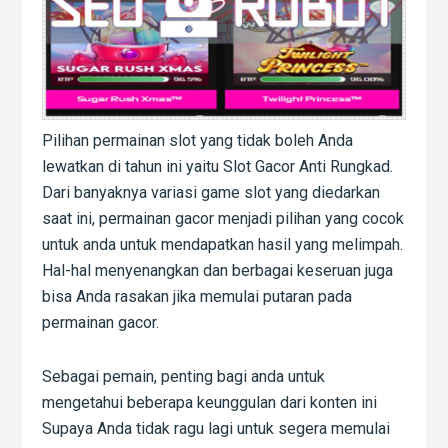
Pilihan permainan slot yang tidak boleh Anda
lewatkan di tahun ini yaitu Slot Gacor Anti Rungkad.
Dari banyaknya variasi game slot yang diedarkan
saat ini, permainan gacor menjadi pilihan yang cocok
untuk anda untuk mendapatkan hasil yang melimpah.
Hal-hal menyenangkan dan berbagai keseruan juga
bisa Anda rasakan jika memulai putaran pada
permainan gacor.
Sebagai pemain, penting bagi anda untuk
mengetahui beberapa keunggulan dari konten ini
Supaya Anda tidak ragu lagi untuk segera memulai