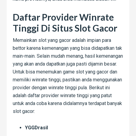
Daftar Provider Winrate
Tinggi Di Situs Slot Gacor
Memainkan slot yang gacor adalah impian para
bettor karena kemenangan yang bisa didapatkan tak
main-main. Selain mudah menang, hasil kemenangan
yang akan anda dapatkan juga pasti dijamin besar.
Untuk bisa menemukan game slot yang gacor dan
memiliki winrate tinggi, pastikan anda menggunakan
provider dengan winrate tinggi pula. Berikut ini
adalah daftar provider winrate tinggi yang patut
untuk anda coba karena didalamnya terdapat banyak
slot gacor:
YGGDrasil