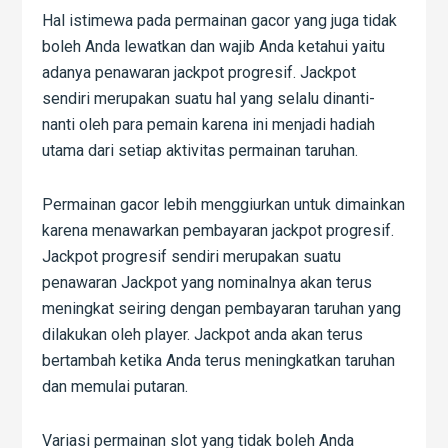
Hal istimewa pada permainan gacor yang juga tidak
boleh Anda lewatkan dan wajib Anda ketahui yaitu
adanya penawaran jackpot progresif. Jackpot
sendiri merupakan suatu hal yang selalu dinanti-
nanti oleh para pemain karena ini menjadi hadiah
utama dari setiap aktivitas permainan taruhan.
Permainan gacor lebih menggiurkan untuk dimainkan
karena menawarkan pembayaran jackpot progresif.
Jackpot progresif sendiri merupakan suatu
penawaran Jackpot yang nominalnya akan terus
meningkat seiring dengan pembayaran taruhan yang
dilakukan oleh player. Jackpot anda akan terus
bertambah ketika Anda terus meningkatkan taruhan
dan memulai putaran.
Variasi permainan slot yang tidak boleh Anda