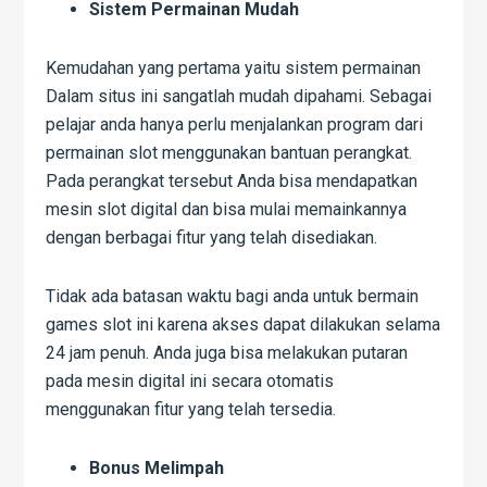
Sistem Permainan Mudah
Kemudahan yang pertama yaitu sistem permainan
Dalam situs ini sangatlah mudah dipahami. Sebagai
pelajar anda hanya perlu menjalankan program dari
permainan slot menggunakan bantuan perangkat.
Pada perangkat tersebut Anda bisa mendapatkan
mesin slot digital dan bisa mulai memainkannya
dengan berbagai fitur yang telah disediakan.
Tidak ada batasan waktu bagi anda untuk bermain
games slot ini karena akses dapat dilakukan selama
24 jam penuh. Anda juga bisa melakukan putaran
pada mesin digital ini secara otomatis
menggunakan fitur yang telah tersedia.
Bonus Melimpah