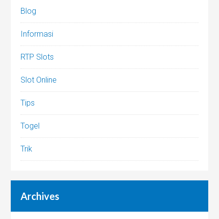
Blog
Informasi
RTP Slots
Slot Online
Tips
Togel
Trik
Archives