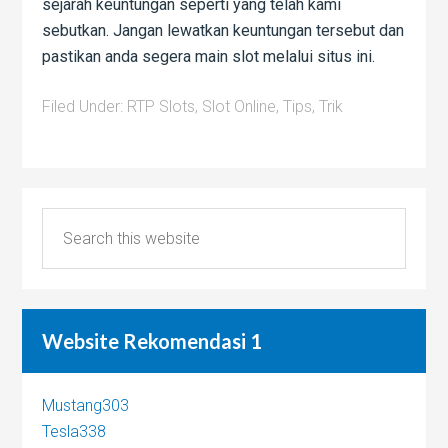
sejarah keuntungan seperti yang telah kami
sebutkan. Jangan lewatkan keuntungan tersebut dan
pastikan anda segera main slot melalui situs ini.
Filed Under:
RTP Slots
,
Slot Online
,
Tips
,
Trik
Website Rekomendasi 1
Mustang303
Tesla338