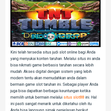
Kini telah tersedia situs judi slot online bagi Anda
yang menyukai konten taruhan. Melalui situs ini anda
bisa nikmati game berbasis taruhan secara lebih
mudah. Akses digital dengan sistem yang lebih
modern tentu akan memudahkan anda dalam
bermain game slot taruhan ini. Sebagai player Anda
juga bisa dapatkan berbagai keuntungan ketika
memilih untuk bermain melalui
situs slot88
ini. Hal
ini pasti sangat menarik untuk diketahui oleh itu
Anda bisa langsung simak penjelasan berikut.