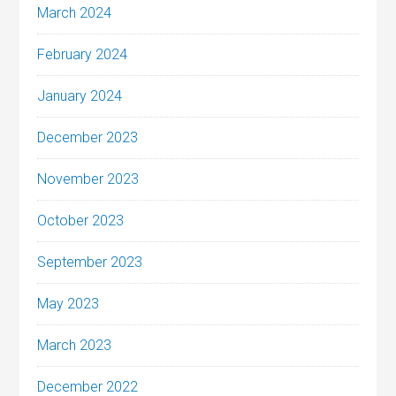
March 2024
February 2024
January 2024
December 2023
November 2023
October 2023
September 2023
May 2023
March 2023
December 2022