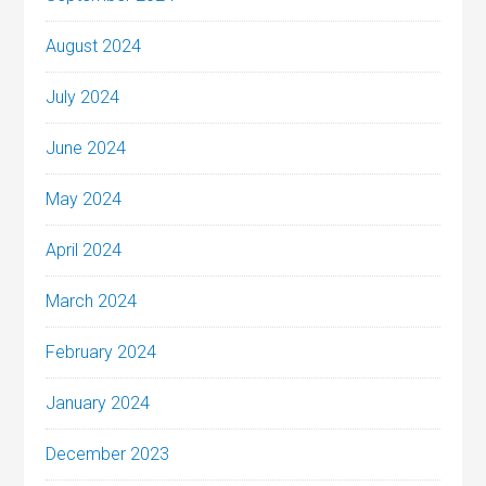
August 2024
July 2024
June 2024
May 2024
April 2024
March 2024
February 2024
January 2024
December 2023