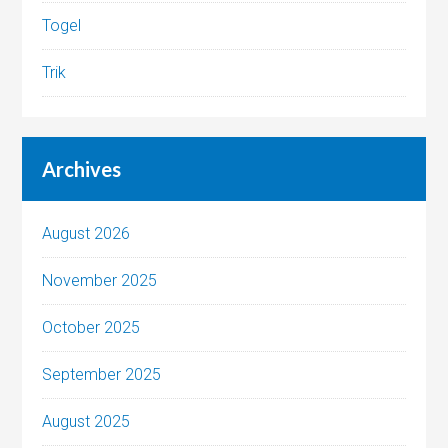
Togel
Trik
Archives
August 2026
November 2025
October 2025
September 2025
August 2025