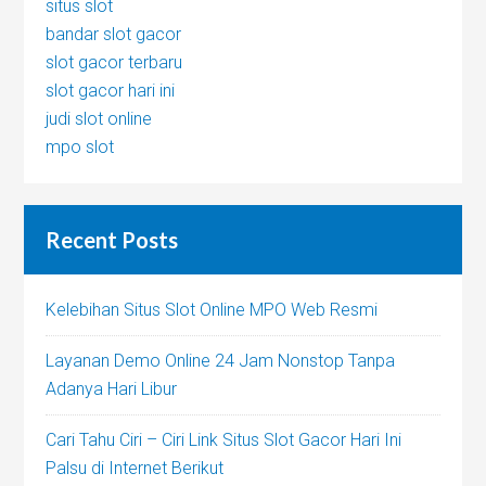
situs slot
bandar slot gacor
slot gacor terbaru
slot gacor hari ini
judi slot online
mpo slot
Recent Posts
Kelebihan Situs Slot Online MPO Web Resmi
Layanan Demo Online 24 Jam Nonstop Tanpa
Adanya Hari Libur
Cari Tahu Ciri – Ciri Link Situs Slot Gacor Hari Ini
Palsu di Internet Berikut