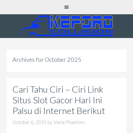
Archives for October 2025
Cari Tahu Ciri – Ciri Link
Situs Slot Gacor Hari Ini
Palsu di Internet Berikut
October 6, 2025
by
Vena Phantom