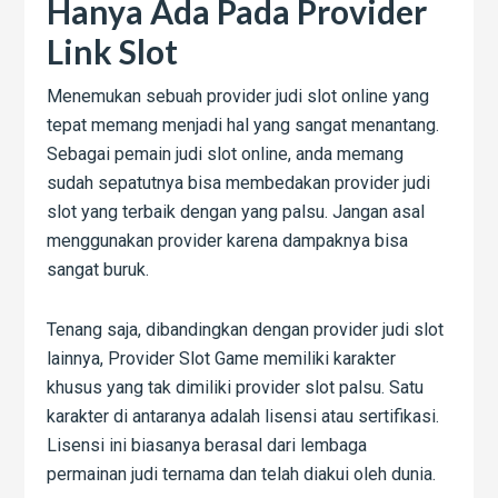
Hanya Ada Pada Provider
Link Slot
Menemukan sebuah provider judi slot online yang
tepat memang menjadi hal yang sangat menantang.
Sebagai pemain judi slot online, anda memang
sudah sepatutnya bisa membedakan provider judi
slot yang terbaik dengan yang palsu. Jangan asal
menggunakan provider karena dampaknya bisa
sangat buruk.
Tenang saja, dibandingkan dengan provider judi slot
lainnya, Provider Slot Game memiliki karakter
khusus yang tak dimiliki provider slot palsu.
Satu
karakter di antaranya adalah lisensi atau sertifikasi.
Lisensi ini biasanya berasal dari lembaga
permainan judi ternama dan telah diakui oleh dunia.