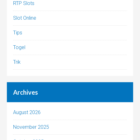
RTP Slots
Slot Online
Tips
Togel
Trik
Archives
August 2026
November 2025