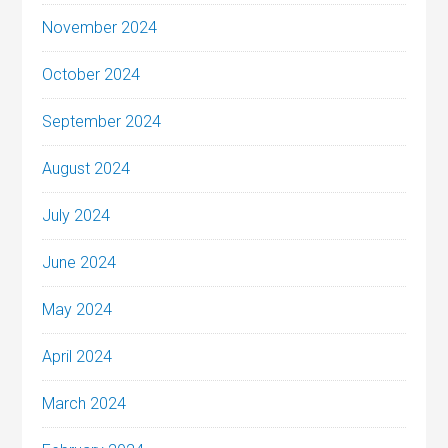
November 2024
October 2024
September 2024
August 2024
July 2024
June 2024
May 2024
April 2024
March 2024