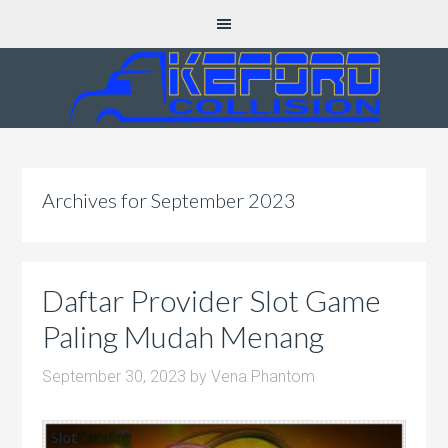
Archives for September 2023
Daftar Provider Slot Game
Paling Mudah Menang
September 30, 2023
by
Vena Phantom