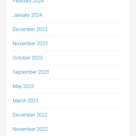
February 2024
January 2024
December 2023
November 2023
October 2023
September 2023
May 2023
March 2023
December 2022
November 2022