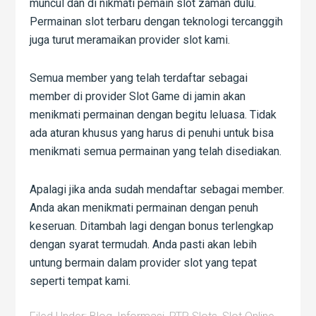
muncul dan di nikmati pemain slot zaman dulu.
Permainan slot terbaru dengan teknologi tercanggih
juga turut meramaikan provider slot kami.
Semua member yang telah terdaftar sebagai
member di provider Slot Game di jamin akan
menikmati permainan dengan begitu leluasa. Tidak
ada aturan khusus yang harus di penuhi untuk bisa
menikmati semua permainan yang telah disediakan.
Apalagi jika anda sudah mendaftar sebagai member.
Anda akan menikmati permainan dengan penuh
keseruan. Ditambah lagi dengan bonus terlengkap
dengan syarat termudah. Anda pasti akan lebih
untung bermain dalam provider slot yang tepat
seperti tempat kami.