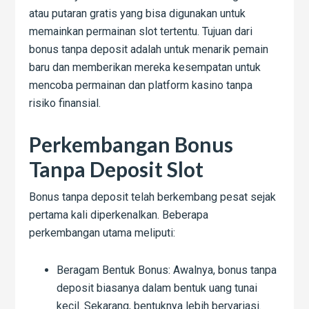
atau putaran gratis yang bisa digunakan untuk
memainkan permainan slot tertentu. Tujuan dari
bonus tanpa deposit adalah untuk menarik pemain
baru dan memberikan mereka kesempatan untuk
mencoba permainan dan platform kasino tanpa
risiko finansial.
Perkembangan Bonus
Tanpa Deposit Slot
Bonus tanpa deposit telah berkembang pesat sejak
pertama kali diperkenalkan. Beberapa
perkembangan utama meliputi:
Beragam Bentuk Bonus: Awalnya, bonus tanpa
deposit biasanya dalam bentuk uang tunai
kecil. Sekarang, bentuknya lebih bervariasi.