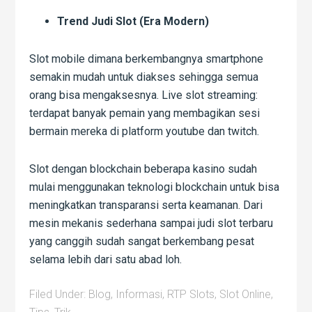
Trend Judi Slot (Era Modern)
Slot mobile dimana berkembangnya smartphone
semakin mudah untuk diakses sehingga semua
orang bisa mengaksesnya. Live slot streaming:
terdapat banyak pemain yang membagikan sesi
bermain mereka di platform youtube dan twitch.
Slot dengan blockchain beberapa kasino sudah
mulai menggunakan teknologi blockchain untuk bisa
meningkatkan transparansi serta keamanan. Dari
mesin mekanis sederhana sampai judi slot terbaru
yang canggih sudah sangat berkembang pesat
selama lebih dari satu abad loh.
Filed Under:
Blog
,
Informasi
,
RTP Slots
,
Slot Online
,