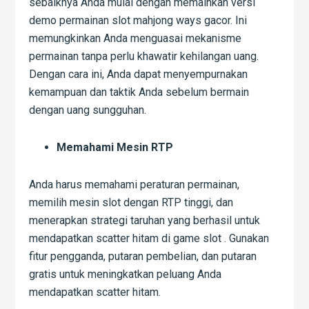
sebaiknya Anda mulai dengan memainkan versi
demo permainan slot mahjong ways gacor. Ini
memungkinkan Anda menguasai mekanisme
permainan tanpa perlu khawatir kehilangan uang.
Dengan cara ini, Anda dapat menyempurnakan
kemampuan dan taktik Anda sebelum bermain
dengan uang sungguhan.
Memahami Mesin RTP
Anda harus memahami peraturan permainan,
memilih mesin slot dengan RTP tinggi, dan
menerapkan strategi taruhan yang berhasil untuk
mendapatkan scatter hitam di game slot . Gunakan
fitur pengganda, putaran pembelian, dan putaran
gratis untuk meningkatkan peluang Anda
mendapatkan scatter hitam.