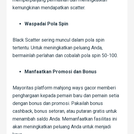
kemungkinan mendapatkan scatter.
Waspadai Pola Spin
Black Scatter sering muncul dalam pola spin
tertentu. Untuk meningkatkan peluang Anda,
bermainlah perlahan dan cobalah pola spin 50-100.
Manfaatkan Promosi dan Bonus
Mayoritas platform mahjong ways gacor memberi
penghargaan kepada pemain baru dan pemain setia
dengan bonus dan promosi. Pakailah bonus
cashback, bonus setoran, atau putaran gratis untuk
menambah saldo Anda. Memanfaatkan fasilitas ini
akan meningkatkan peluang Anda untuk menjadi