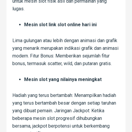
untuk mesin slot fisik asli dan permainan yang
lugas.
Mesin slot link slot online hari ini
Lima gulungan atau lebih dengan animasi dan grafik
yang menarik merupakan indikasi grafik dan animasi
modern.
Fitur Bonus: Memberikan sejumlah fitur
bonus, termasuk scatter, wild, dan putaran gratis.
Mesin slot yang nilainya meningkat
Hadiah yang terus bertambah: Menampilkan hadiah
yang terus bertambah besar dengan setiap taruhan
yang dibuat pemain.
Jaringan Jackpot: Ketika
beberapa mesin slot progresif dihubungkan
bersama, jackpot berpotensi untuk berkembang