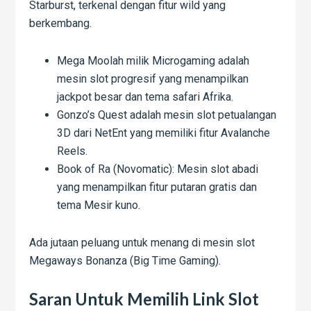
Starburst, terkenal dengan fitur wild yang
berkembang.
Mega Moolah milik Microgaming adalah
mesin slot progresif yang menampilkan
jackpot besar dan tema safari Afrika.
Gonzo’s Quest adalah mesin slot petualangan
3D dari NetEnt yang memiliki fitur Avalanche
Reels.
Book of Ra (Novomatic): Mesin slot abadi
yang menampilkan fitur putaran gratis dan
tema Mesir kuno.
Ada jutaan peluang untuk menang di mesin slot
Megaways Bonanza (Big Time Gaming).
Saran Untuk Memilih Link Slot