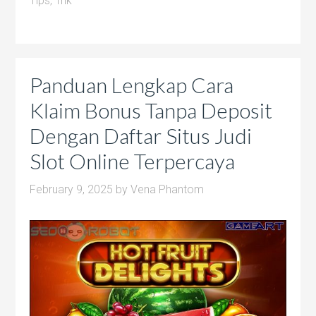
Tips
,
Trik
Panduan Lengkap Cara
Klaim Bonus Tanpa Deposit
Dengan Daftar Situs Judi
Slot Online Terpercaya
February 9, 2025
by
Vena Phantom