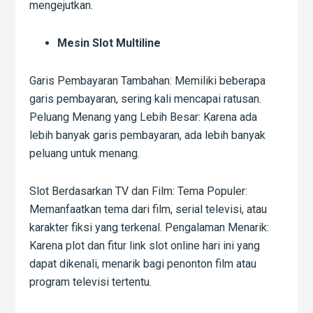
mengejutkan.
Mesin Slot Multiline
Garis Pembayaran Tambahan: Memiliki beberapa
garis pembayaran, sering kali mencapai ratusan.
Peluang Menang yang Lebih Besar: Karena ada
lebih banyak garis pembayaran, ada lebih banyak
peluang untuk menang.
Slot Berdasarkan TV dan Film:
Tema Populer:
Memanfaatkan tema dari film, serial televisi, atau
karakter fiksi yang terkenal.
Pengalaman Menarik:
Karena plot dan fitur link slot online hari ini yang
dapat dikenali, menarik bagi penonton film atau
program televisi tertentu.