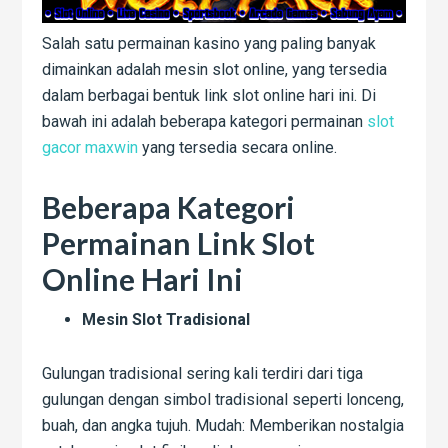
Salah satu permainan kasino yang paling banyak
dimainkan adalah mesin slot online, yang tersedia
dalam berbagai bentuk link slot online hari ini. Di
bawah ini adalah beberapa kategori permainan
slot
gacor maxwin
yang tersedia secara online.
Beberapa Kategori
Permainan Link Slot
Online Hari Ini
Mesin Slot Tradisional
Gulungan tradisional sering kali terdiri dari tiga
gulungan dengan simbol tradisional seperti lonceng,
buah, dan angka tujuh.
Mudah: Memberikan nostalgia