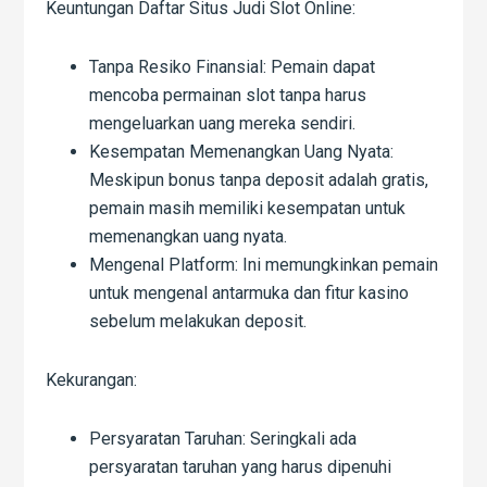
Keuntungan Daftar Situs Judi Slot Online:
Tanpa Resiko Finansial: Pemain dapat
mencoba permainan slot tanpa harus
mengeluarkan uang mereka sendiri.
Kesempatan Memenangkan Uang Nyata:
Meskipun bonus tanpa deposit adalah gratis,
pemain masih memiliki kesempatan untuk
memenangkan uang nyata.
Mengenal Platform: Ini memungkinkan pemain
untuk mengenal antarmuka dan fitur kasino
sebelum melakukan deposit.
Kekurangan:
Persyaratan Taruhan: Seringkali ada
persyaratan taruhan yang harus dipenuhi