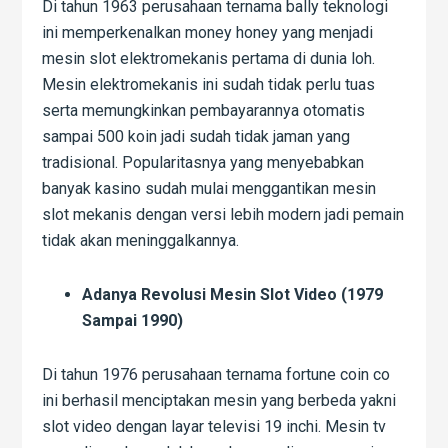
Di tahun 1963 perusahaan ternama bally teknologi
ini memperkenalkan money honey yang menjadi
mesin slot elektromekanis pertama di dunia loh.
Mesin elektromekanis ini sudah tidak perlu tuas
serta memungkinkan pembayarannya otomatis
sampai 500 koin jadi sudah tidak jaman yang
tradisional. Popularitasnya yang menyebabkan
banyak kasino sudah mulai menggantikan mesin
slot mekanis dengan versi lebih modern jadi pemain
tidak akan meninggalkannya.
Adanya Revolusi Mesin Slot Video (1979
Sampai 1990)
Di tahun 1976 perusahaan ternama fortune coin co
ini berhasil menciptakan mesin yang berbeda yakni
slot video dengan layar televisi 19 inchi. Mesin tv