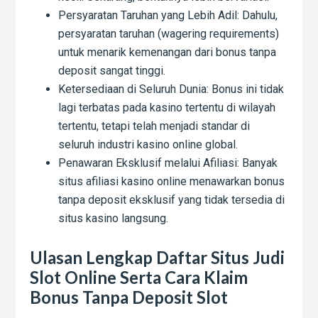
Persyaratan Taruhan yang Lebih Adil: Dahulu,
persyaratan taruhan (wagering requirements)
untuk menarik kemenangan dari bonus tanpa
deposit sangat tinggi.
Ketersediaan di Seluruh Dunia: Bonus ini tidak
lagi terbatas pada kasino tertentu di wilayah
tertentu, tetapi telah menjadi standar di
seluruh industri kasino online global.
Penawaran Eksklusif melalui Afiliasi: Banyak
situs afiliasi kasino online menawarkan bonus
tanpa deposit eksklusif yang tidak tersedia di
situs kasino langsung.
Ulasan Lengkap Daftar Situs Judi
Slot Online Serta Cara Klaim
Bonus Tanpa Deposit Slot