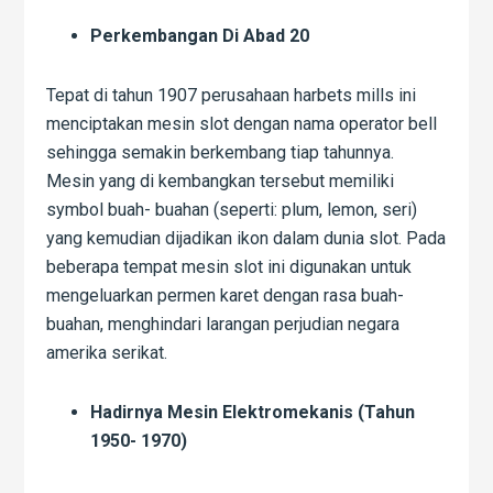
Perkembangan Di Abad 20
Tepat di tahun 1907 perusahaan harbets mills ini
menciptakan mesin slot dengan nama operator bell
sehingga semakin berkembang tiap tahunnya.
Mesin yang di kembangkan tersebut memiliki
symbol buah- buahan (seperti: plum, lemon, seri)
yang kemudian dijadikan ikon dalam dunia slot. Pada
beberapa tempat mesin slot ini digunakan untuk
mengeluarkan permen karet dengan rasa buah-
buahan, menghindari larangan perjudian negara
amerika serikat.
Hadirnya Mesin Elektromekanis (Tahun
1950- 1970)