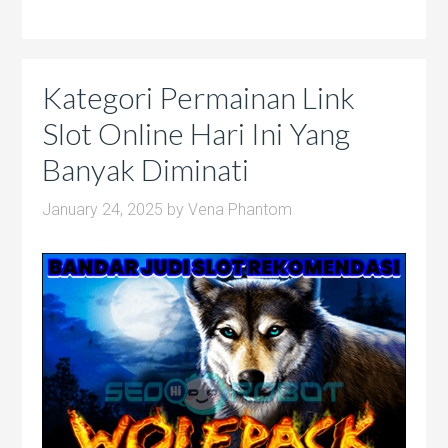
Kategori Permainan Link
Slot Online Hari Ini Yang
Banyak Diminati
January 24, 2025
by
Vena Phantom