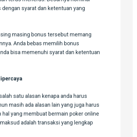
us dengan syarat dan ketentuan yang
masing masing bonus tersebut memang
innya. Anda bebas memilih bonus
anda bisa memenuhi syarat dan ketentuan
dipercaya
lah satu alasan kenapa anda harus
n masih ada alasan lain yang juga harus
ah hal yang membuat bermain poker online
imaksud adalah transaksi yang lengkap