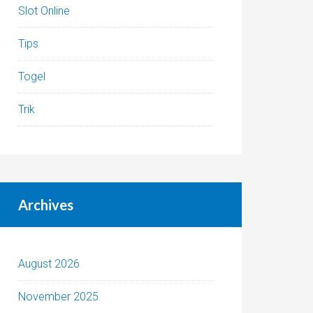
Slot Online
Tips
Togel
Trik
Archives
August 2026
November 2025