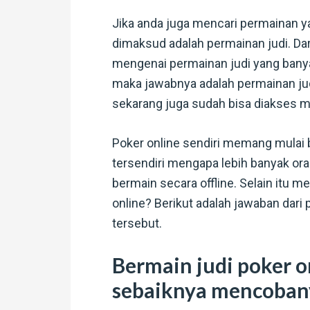
Jika anda juga mencari permainan y
dimaksud adalah permainan judi. Da
mengenai permainan judi yang bany
maka jawabnya adalah permainan judi
sekarang juga sudah bisa diakses me
Poker online sendiri memang mulai 
tersendiri mengapa lebih banyak or
bermain secara offline. Selain itu
online? Berikut adalah jawaban dari
tersebut.
Bermain judi poker o
sebaiknya mencoban