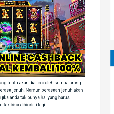
ng tentu akan dialami oleh semua orang.
erasa jenuh. Namun perasaan jenuh akan
i jika anda tak punya hal yang harus
tak bisa dihindari lagi.