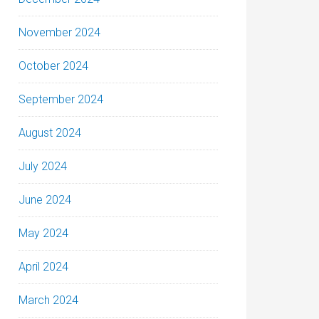
November 2024
October 2024
September 2024
August 2024
July 2024
June 2024
May 2024
April 2024
March 2024