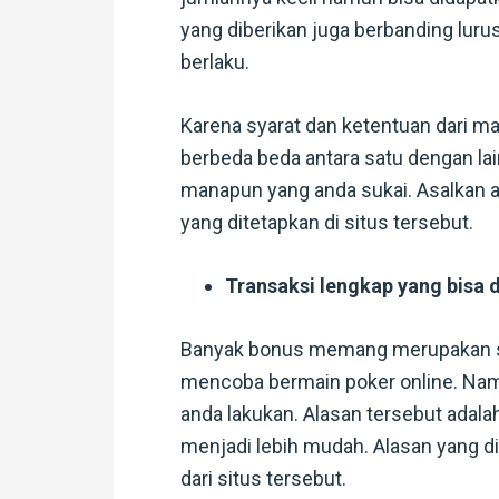
yang diberikan juga berbanding lur
berlaku.
Karena syarat dan ketentuan dari 
berbeda beda antara satu dengan la
manapun yang anda sukai. Asalkan 
yang ditetapkan di situs tersebut.
Transaksi lengkap yang bisa 
Banyak bonus memang merupakan sa
mencoba bermain poker online. Namu
anda lakukan. Alasan tersebut adal
menjadi lebih mudah.
Alasan yang d
dari situs tersebut.