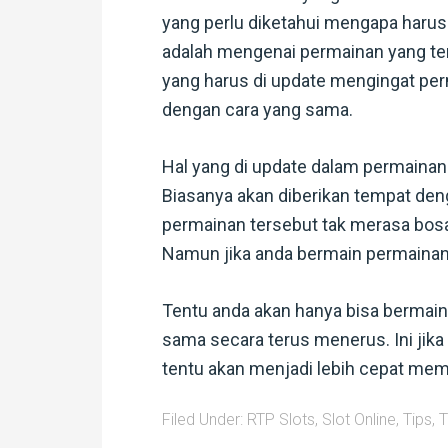
yang perlu diketahui mengapa harus 
adalah mengenai permainan yang ter
yang harus di update mengingat per
dengan cara yang sama.
Hal yang di update dalam permainan
Biasanya akan diberikan tempat de
permainan tersebut tak merasa bosa
Namun jika anda bermain permainan 
Tentu anda akan hanya bisa bermai
sama secara terus menerus. Ini jika
tentu akan menjadi lebih cepat me
Filed Under:
RTP Slots
,
Slot Online
,
Tips
,
T