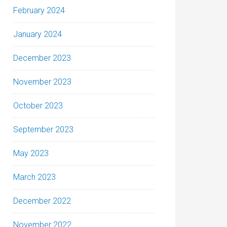
February 2024
January 2024
December 2023
November 2023
October 2023
September 2023
May 2023
March 2023
December 2022
November 2022