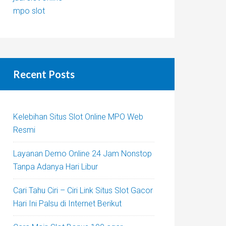
mpo slot
Recent Posts
Kelebihan Situs Slot Online MPO Web
Resmi
Layanan Demo Online 24 Jam Nonstop
Tanpa Adanya Hari Libur
Cari Tahu Ciri – Ciri Link Situs Slot Gacor
Hari Ini Palsu di Internet Berikut