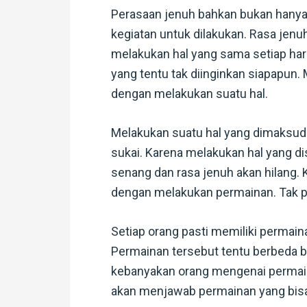
Perasaan jenuh bahkan bukan hanya 
kegiatan untuk dilakukan.
Rasa jenuh
melakukan hal yang sama setiap har
yang tentu tak diinginkan siapapun.
dengan melakukan suatu hal.
Melakukan suatu hal yang dimaksud
sukai. Karena melakukan hal yang di
senang dan rasa jenuh akan hilang.
dengan melakukan permainan. Tak pe
Setiap orang pasti memiliki permain
Permainan tersebut tentu berbeda 
kebanyakan orang mengenai permain
akan menjawab permainan yang bis